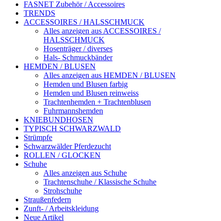
FASNET Zubehör / Accessoires
TRENDS
ACCESSOIRES / HALSSCHMUCK
Alles anzeigen aus ACCESSOIRES /
HALSSCHMUCK
Hosenträger / diverses
Hals- Schmuckbänder
HEMDEN / BLUSEN
Alles anzeigen aus HEMDEN / BLUSEN
Hemden und Blusen farbig
Hemden und Blusen reinweiss
Trachtenhemden + Trachtenblusen
Fuhrmannshemden
KNIEBUNDHOSEN
TYPISCH SCHWARZWALD
Strümpfe
Schwarzwälder Pferdezucht
ROLLEN / GLOCKEN
Schuhe
Alles anzeigen aus Schuhe
Trachtenschuhe / Klassische Schuhe
Strohschuhe
Straußenfedern
Zunft- / Arbeitskleidung
Neue Artikel