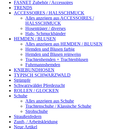
FASNET Zubehör / Accessoires
TRENDS
ACCESSOIRES / HALSSCHMUCK
Alles anzeigen aus ACCESSOIRES /
HALSSCHMUCK
Hosenträger / diverses
Hals- Schmuckbänder
HEMDEN / BLUSEN
Alles anzeigen aus HEMDEN / BLUSEN
Hemden und Blusen farbig
Hemden und Blusen reinweiss
Trachtenhemden + Trachtenblusen
Fuhrmannshemden
KNIEBUNDHOSEN
TYPISCH SCHWARZWALD
Strümpfe
Schwarzwälder Pferdezucht
ROLLEN / GLOCKEN
Schuhe
Alles anzeigen aus Schuhe
Trachtenschuhe / Klassische Schuhe
Strohschuhe
Straußenfedern
Zunft- / Arbeitskleidung
Neue Artikel