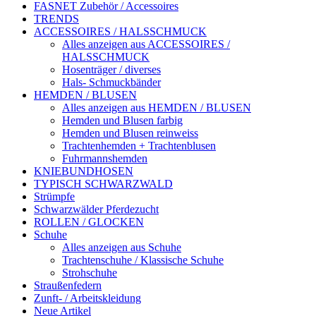
FASNET Zubehör / Accessoires
TRENDS
ACCESSOIRES / HALSSCHMUCK
Alles anzeigen aus ACCESSOIRES /
HALSSCHMUCK
Hosenträger / diverses
Hals- Schmuckbänder
HEMDEN / BLUSEN
Alles anzeigen aus HEMDEN / BLUSEN
Hemden und Blusen farbig
Hemden und Blusen reinweiss
Trachtenhemden + Trachtenblusen
Fuhrmannshemden
KNIEBUNDHOSEN
TYPISCH SCHWARZWALD
Strümpfe
Schwarzwälder Pferdezucht
ROLLEN / GLOCKEN
Schuhe
Alles anzeigen aus Schuhe
Trachtenschuhe / Klassische Schuhe
Strohschuhe
Straußenfedern
Zunft- / Arbeitskleidung
Neue Artikel